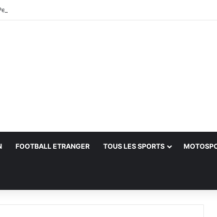
Petković et lance le processus de succession
N
FOOTBALL ETRANGER
TOUS LES SPORTS
MOTOSP
her