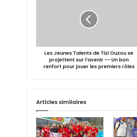
Jeunes
Talents
de
Tizi
Ouzou
se
projettent
sur
Les Jeunes Talents de Tizi Ouzou se
l’avenir
-
projettent sur l’avenir -- Un bon
-
renfort pour jouer les premiers rôles
Un
bon
renfort
pour
jouer
Articles similaires
les
premiers
rôles