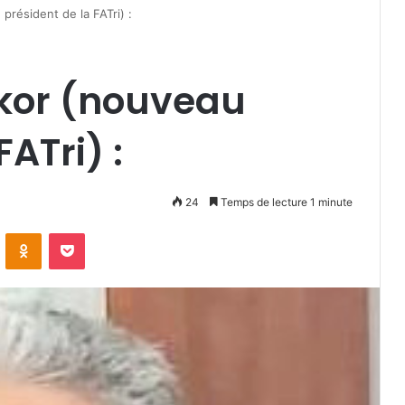
résident de la FATri) :
kor (nouveau
FATri) :
24
Temps de lecture 1 minute
VKontakte
Odnoklassniki
Pocket