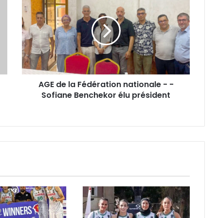
de
la
Fédération
nationale
-
-
Sofiane
Benchekor
AGE de la Fédération nationale - -
élu
président
Sofiane Benchekor élu président