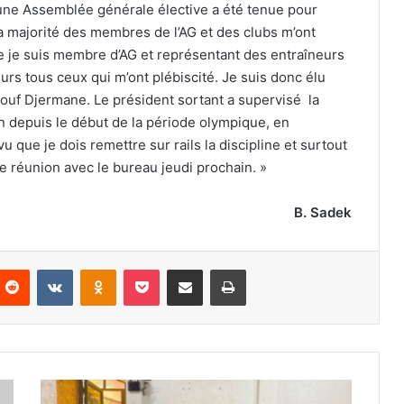
, une Assemblée générale élective a été tenue pour
 la majorité des membres de l’AG et des clubs m’ont
ue je suis membre d’AG et représentant des entraîneurs
urs tous ceux qui m’ont plébiscité. Je suis donc élu
aouf Djermane. Le président sortant a supervisé la
on depuis le début de la période olympique, en
que je dois remettre sur rails la discipline et surtout
re réunion avec le bureau jeudi prochain. »
B. Sadek
nterest
Reddit
VKontakte
Odnoklassniki
Pocket
Partager par email
Imprimer
AGE