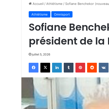
Accueil
/
Athlétisme
/
Sofiane Benchekor (nouveau p
Athlétisme
Omnisport
Sofiane Benche
président de la 
juillet 5, 2026
Facebook
X
Linkedin
Tumblr
Pinterest
Reddit