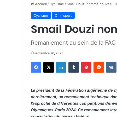
Accueil
/
Cyclisme
/
Smail Douzi nommé nouveau 
Cyclisme
Omnisport
Smail Douzi n
Remaniement au sein de la FAC
septembre 26, 2023
Facebook
X
Linkedin
Tumblr
Pinterest
Reddit
Le président de la Fédération algérienne de 
dernièrement, un remaniement technique dans 
l’approche de différentes compétitions d’env
Olympiques-Paris 2024. Ce remaniement inter
consultation du bureau fédéral.