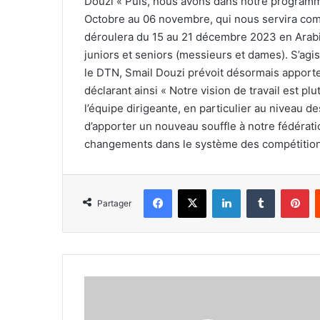
Douzi « Puis, nous avons dans notre programme
Octobre au 06 novembre, qui nous servira co
déroulera du 15 au 21 décembre 2023 en Arabie
juniors et seniors (messieurs et dames). S’agi
le DTN, Smail Douzi prévoit désormais appor
déclarant ainsi « Notre vision de travail est p
l’équipe dirigeante, en particulier au niveau de
d’apporter un nouveau souffle à notre fédéra
changements dans le système des compétitions 
Facebook
X
Linkedin
Tumblr
Pi
Partager
Deux
médailles
de