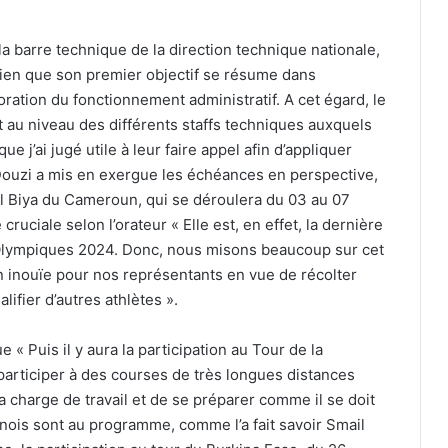
la barre technique de la direction technique nationale,
etien que son premier objectif se résume dans
ioration du fonctionnement administratif. A cet égard, le
 au niveau des différents staffs techniques auxquels
ue j’ai jugé utile à leur faire appel afin d’appliquer
 Douzi a mis en exergue les échéances en perspective,
tal Biya du Cameroun, qui se déroulera du 03 au 07
uciale selon l’orateur « Elle est, en effet, la dernière
x Olympiques 2024. Donc, nous misons beaucoup sur cet
 inouïe pour nos représentants en vue de récolter
lifier d’autres athlètes ».
 « Puis il y aura la participation au Tour de la
articiper à des courses de très longues distances
a charge de travail et de se préparer comme il se doit
rnois sont au programme, comme l’a fait savoir Smail