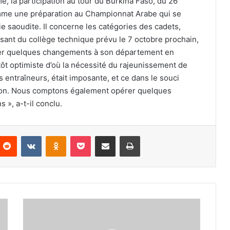
, la participation au tour du Burkina Faso, du 26
mme une préparation au Championnat Arabe qui se
 saoudite. Il concerne les catégories des cadets,
ssant du collège technique prévu le 7 octobre prochain,
ter quelques changements à son département en
lutôt optimiste d’où la nécessité du rajeunissement de
s entraîneurs, était imposante, et ce dans le souci
tion. Nous comptons également opérer quelques
», a-t-il conclu.
nterest
Reddit
VKontakte
Odnoklassniki
Pocket
Partager par email
Imprimer
Oran
accueille
le