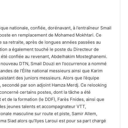
ue nationale, confiée, dorénavant, à l’entraîneur Smail
on poste en remplacement de Mohamed Mokhtari. Ce
re sa retraite, après de longues années passées au
ation a également touché le poste du Directeur de
 a été confiée au revenant, Abdelhakim Mosteghanemi.
le nouveau DTN, Smail Douzi en l’occurrence a nommé
ndes de l’Élite national messieurs ainsi que Karim
ssistant des juniors messieurs. Alors que l’équipe
f, secondé par son adjoint Hamza Merdj. Ce relooking
 concerné certains postes, dont la tâche a été
t de la formation (le DDF), Farès Fnides, ainsi que
des jeunes talents et accompagnateur VTT,
ionale masculine sur route et piste, Samir Allem,
ma Siad alors qu’Ilyes Laroui est pour sa part chargé