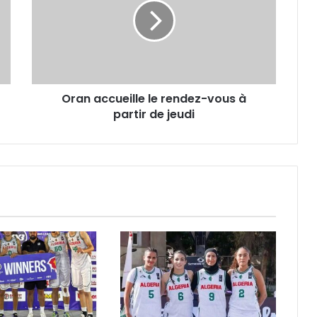
rendez-
vous
à
partir
de
jeudi
Oran accueille le rendez-vous à
partir de jeudi