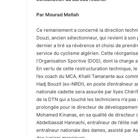
Par Mourad Mellah
Ce remaniement a concerné la direction techniq
Douzi, ancien sélectionneur, qui revient à s
dernier a tiré sa révérence et choisi de prend
service du cyclisme algérien. Cette réorganis
l’Organisation Sportive (DOS), dont la charge
En vertu de cette restructuration technique, 
l’ex coach du MCA, Khalil Tamarante aux comma
Hadj Bouzit (ex-NRDI), en poste d’entraîneur a
nationale cadette sera assurée par Ilyes Chéri
de la DTN qui a touché les techniciens n’a pas
prolongée pour le directeur de développement e
Mohamed Kinanas, en sa qualité de directeur 
Abdelbassat Hannachi, entraîneur de l’élite nat
entraîneur nationale des dames, assisté par As
des juniors messieurs.