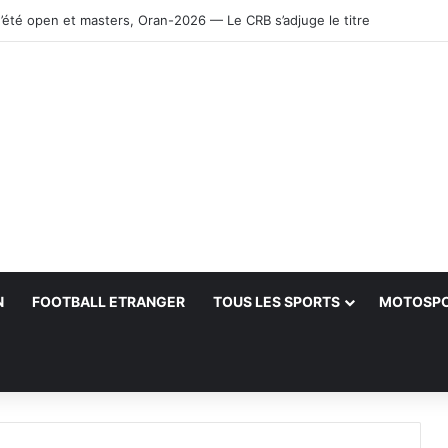
’été open et masters, Oran-2026 — Le CRB s’adjuge le titre
N
FOOTBALL ETRANGER
TOUS LES SPORTS
MOTOSP
her