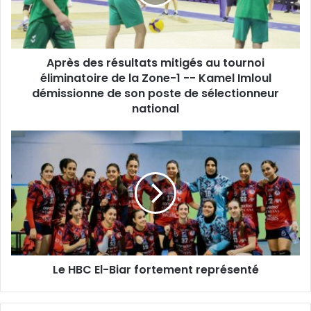
tournoi
éliminatoire
de
la
Après des résultats mitigés au tournoi
Zone-
1
éliminatoire de la Zone-1 -- Kamel Imloul
-
démissionne de son poste de sélectionneur
-
national
Kamel
Imloul
Le
démissionne
HBC
de
El-
son
Biar
poste
fortement
de
représenté
sélectionneur
national
Le HBC El-Biar fortement représenté