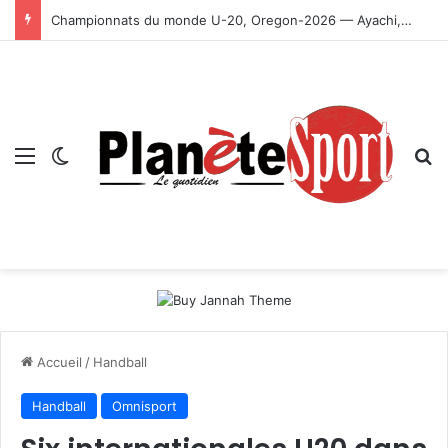
Championnats du monde U-20, Oregon-2026 — Ayachi, Dissa, Touahria et Ghezali en finale
Menu
Switch skin
R
Accueil
/
Handball
Handball
Omnisport