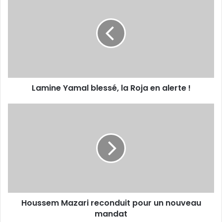
Yamal
blessé,
la
Roja
en
alerte
!
Lamine Yamal blessé, la Roja en alerte !
Houssem
Mazari
reconduit
pour
un
nouveau
mandat
Houssem Mazari reconduit pour un nouveau
mandat