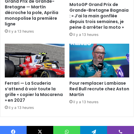
Grand Prix de Grande-
MotoGP Grand Prix de
Bretagne — Martín
Grande-Bretagne Bagnaia
décroche la pole, Aprilia
: « J’ai la main gonflée
monopolise la première
depuis trois semaines, je
ligne
peine à arrêter la moto »
il y a 13 heures
il y a 13 heures
Ferrari — La Scuderia
Pour remplacer Lambiase
s’attend à voir toute la
Red Bull recrute chez Aston
grille « copier la Macarena
Martin
» en 2027
il y a 13 heures
il y a 13 heures