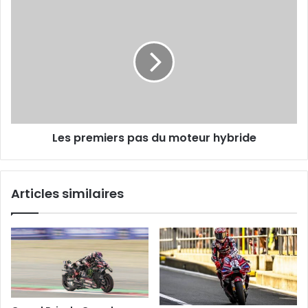
Les
premiers
pas
du
moteur
hybride
Les premiers pas du moteur hybride
Articles similaires