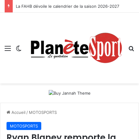
La FAHB dévoile le calendrier de la saison 2026-2027
Menu
Switch skin
R
Accueil
/
MOTOSPORTS
MOTOSPORTS
Ryan Blaney remporte la