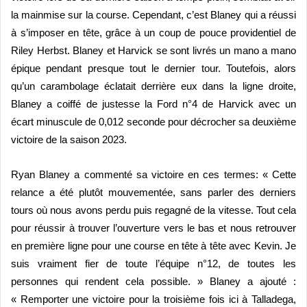
la mainmise sur la course. Cependant, c’est Blaney qui a réussi
à s’imposer en tête, grâce à un coup de pouce providentiel de
Riley Herbst. Blaney et Harvick se sont livrés
un mano a mano
épique pendant presque tout le dernier tour. Toutefois, alors
qu’un carambolage éclatait derri
è
re eux dans la ligne droite,
Blaney a coiffé de justesse la Ford n
°
4 de Harvick avec un
écart minuscule de 0,012 seconde pour décrocher sa deuxi
è
me
victoire de la saison 2023.
Ryan Blaney a comment
é sa victoire en ces termes: « Cette
relance a été plutôt mouvementée, sans parler des derniers
tours o
ù
nous avons perdu puis regagné de la vitesse. Tout cela
pour réussir à trouver l’ouverture vers le bas et nous retrouver
en premi
è
re ligne pour une course en tête à tête avec Kevin. Je
suis vraiment fier de toute l’équipe n
°
12, de toutes les
personnes qui rendent cela possible. » Blaney a ajouté :
« Remporter une victoire pour la troisi
è
me fois ici à Talladega,