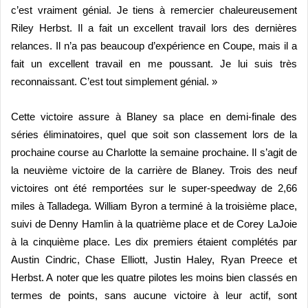
c’est vraiment génial. Je tiens à remercier chaleureusement
Riley Herbst. Il a fait un excellent travail lors des derni
è
res
relances. Il n’a pas beaucoup d’expérience en Coupe, mais il a
fait un excellent travail en me poussant. Je lui suis tr
è
s
reconnaissant. C’est tout simplement gé
nial.
»
Cette victoire assure à Blaney sa place en demi-finale des
sé
ries
éliminatoires, quel que soit son classement lors de la
prochaine course au Charlotte la semaine prochaine. Il s’agit de
la neuvi
è
me victoire de la carri
è
re de Blaney. Trois des neuf
victoires ont été remportées sur le super-speedway de 2,66
miles à
Talladega.
William Byron a termin
é à la troisi
è
me place,
suivi de Denny Hamlin à
la quatri
è
me place et de Corey LaJoie
à
la cinquiè
me place.
Les dix premiers étaient complété
s par
Austin Cindric, Chase Elliott, Justin Haley, Ryan Preece et
Herbst. A
noter que les quatre pilotes les moins bien classés en
termes de points, sans aucune victoire à leur actif, sont