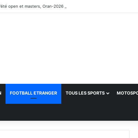
’été open et masters, Oran-2026 — Le CRB s’adjuge le titre
N
FOOTBALL ETRANGER
TOUS LES SPORTS
MOTOSP
her