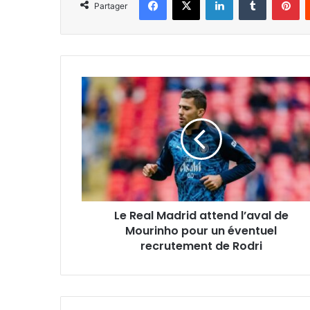
Partager
Le
Real
Madrid
attend
l’aval
de
Mourinho
pour
un
Le Real Madrid attend l’aval de
éventuel
recrutement
Mourinho pour un éventuel
de
recrutement de Rodri
Rodri