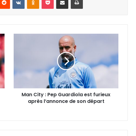
Man
City
:
Pep
Guardiola
est
furieux
après
l’annonce
Man City : Pep Guardiola est furieux
de
son
après l’annonce de son départ
départ