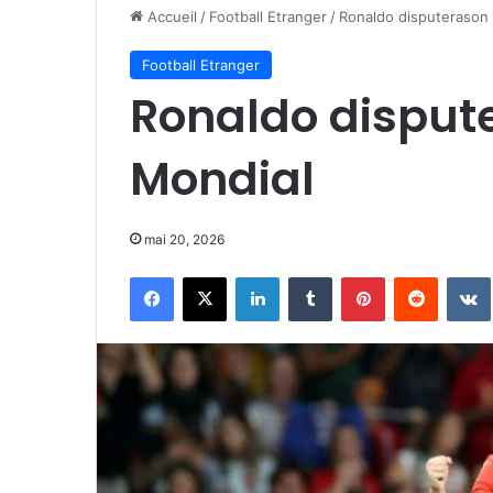
Accueil
/
Football Etranger
/
Ronaldo disputerason 
Football Etranger
Ronaldo disput
Mondial
mai 20, 2026
Facebook
X
Linkedin
Tumblr
Pinterest
Reddit