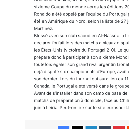
sixième Coupe du monde après les éditions 200
Ronaldo a été appelé par l’équipe du Portugal
été en Amérique du Nord, selon la liste de 27 
Martinez.
Blessé avec son club saoudien Al-Nassr à la fin
déclarer forfait lors des matchs amicaux dispu
les États-Unis (victoire du Portugal 2-0). Le q
prépare donc à participer à son sixième Mondia
toutefois égaler son grand rival argentin Lionel 
déjà disputé six championnats d’Europe, avai
son dernier. Lors du tournoi qui aura lieu du 11
Canada, le Portugal a été versé dans le groupe
Avant de s’installer dans son camp de base de
matchs de préparation à domicile, face au Chili 
juin à Leiria. Peut-on lire sur le site eurosport.f
Facebook
X
Linkedin
Tumblr
Pi