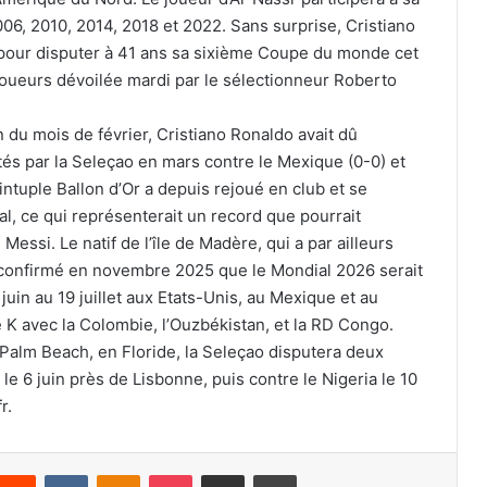
6, 2010, 2014, 2018 et 2022. Sans surprise, Cristiano
 pour disputer à 41 ans sa sixième Coupe du monde cet
joueurs dévoilée mardi par le sélectionneur Roberto
 du mois de février, Cristiano Ronaldo avait dû
tés par la Seleçao en mars contre le Mexique (0-0) et
uintuple Ballon d’Or a depuis rejoué en club et se
l, ce qui représenterait un record que pourrait
Messi. Le natif de l’île de Madère, qui a par ailleurs
t confirmé en novembre 2025 que le Mondial 2026 serait
 juin au 19 juillet aux Etats-Unis, au Mexique et au
 K avec la Colombie, l’Ouzbékistan, et la RD Congo.
 Palm Beach, en Floride, la Seleçao disputera deux
le 6 juin près de Lisbonne, puis contre le Nigeria le 10
r.
nterest
Reddit
VKontakte
Odnoklassniki
Pocket
Partager par email
Imprimer