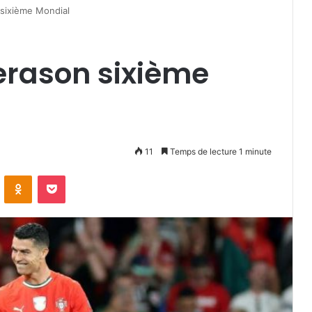
sixième Mondial
erason sixième
11
Temps de lecture 1 minute
VKontakte
Odnoklassniki
Pocket