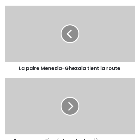
La
paire
Menezla-
Ghezala
tient
la
route
La paire Menezla-Ghezala tient la route
Zougrana
relégué
dans
le
deuxième
groupe