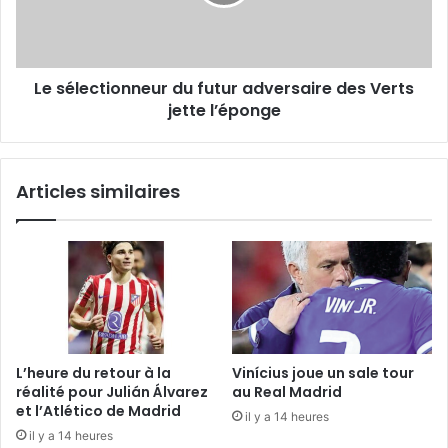
des
Verts
jette
l’éponge
Le sélectionneur du futur adversaire des Verts
jette l’éponge
Articles similaires
L’heure du retour à la
Vinícius joue un sale tour
réalité pour Julián Álvarez
au Real Madrid
et l’Atlético de Madrid
il y a 14 heures
il y a 14 heures