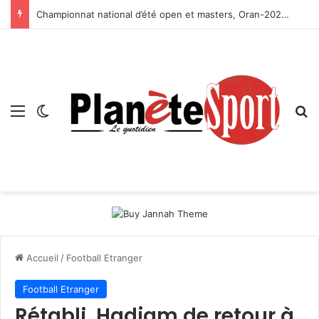
Championnat national d’été open et masters, Oran-2026 — Le CRB s’adjuge le titre
Menu
Switch skin
R
Accueil
/
Football Etranger
Football Etranger
Rétabli, Hadjam de retour à