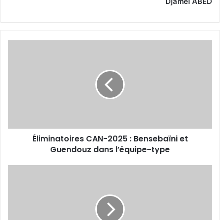
Djamel ABED
Éliminatoires
CAN-
2025
:
Bensebaïni
et
Guendouz
dans
l’équipe-
Éliminatoires CAN-2025 : Bensebaïni et
type
Guendouz dans l’équipe-type
Le
sélectionneur
du
futur
adversaire