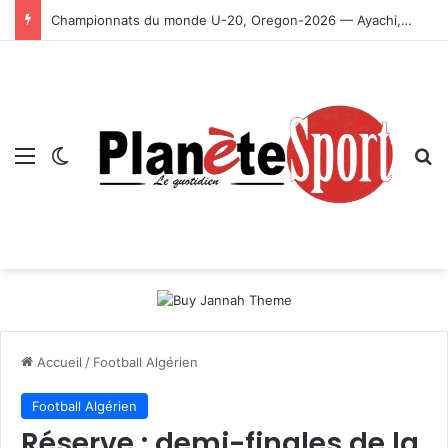
Championnats du monde U-20, Oregon-2026 — Ayachi, Dissa, Touahria et Ghezali en finale
Menu
Switch skin
R
Accueil
/
Football Algérien
Football Algérien
Réserve : demi-finales de la