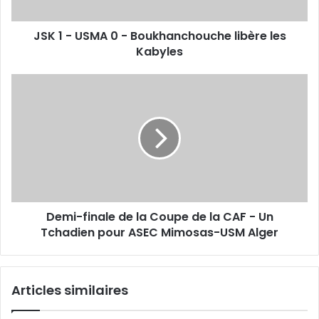
libère
les
JSK 1 - USMA 0 - Boukhanchouche libère les
Kabyles
Kabyles
Demi-
finale
de
la
Coupe
de
la
CAF
-
Demi-finale de la Coupe de la CAF - Un
Un
Tchadien
Tchadien pour ASEC Mimosas-USM Alger
pour
ASEC
Mimosas-
Articles similaires
USM
Alger