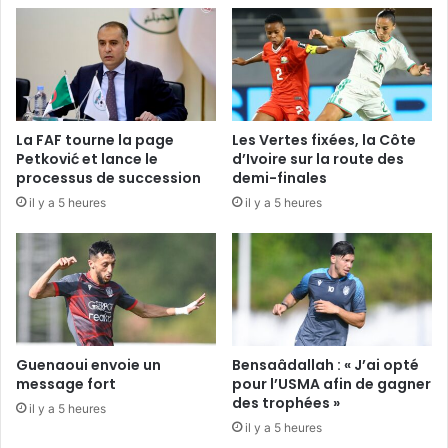
La FAF tourne la page
Les Vertes fixées, la Côte
Petković et lance le
d’Ivoire sur la route des
processus de succession
demi-finales
il y a 5 heures
il y a 5 heures
Guenaoui envoie un
Bensaâdallah : « J’ai opté
message fort
pour l’USMA afin de gagner
des trophées »
il y a 5 heures
il y a 5 heures