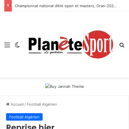
Championnat national d’été open et masters, Oran-2026 — Le CRB s’adjuge le titre
Menu
Switch skin
R
Accueil
/
Football Algérien
Football Algérien
Reprise hier