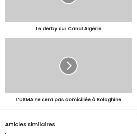
Le derby sur Canal Algérie
L’USMA
ne
sera
pas
domiciliée
à
Bologhine
L’USMA ne sera pas domiciliée à Bologhine
Articles similaires