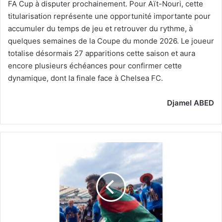
FA Cup à disputer prochainement. Pour Aït-Nouri, cette
titularisation représente une opportunité importante pour
accumuler du temps de jeu et retrouver du rythme, à
quelques semaines de la Coupe du monde 2026. Le joueur
totalise désormais 27 apparitions cette saison et aura
encore plusieurs échéances pour confirmer cette
dynamique, dont la finale face à Chelsea FC.
Djamel ABED
Décisif,
Adam
Zorgane
s’offre
la
Coupe
de
Belgique