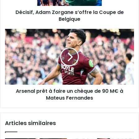
Décisif, Adam Zorgane s’offre la Coupe de
Belgique
Arsenal
prêt
à
faire
un
chèque
de
90
M€
Arsenal prêt à faire un chèque de 90 M€ à
à
Mateus
Mateus Fernandes
Fernandes
Articles similaires