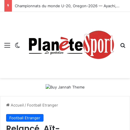
Championnats du monde U-20, Oregon-2026 — Ayachi, Dissa, Touahria et Ghezali en finale
Menu
Switch skin
R
Accueil
/
Football Etranger
Football Etranger
Relancé, Aït-