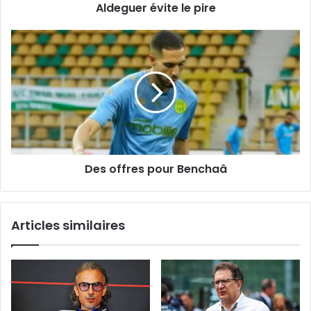
son
Aldeguer évite le pire
retour,
Aldeguer
Des
évite
offres
le
pour
pire
Benchaâ
Des offres pour Benchaâ
Articles similaires