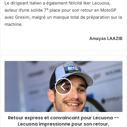
Le dirigeant italien a également félicité Iker Lecuona,
e
auteur d’une solide 7
place pour son retour en MotoGP
avec Gresini, malgré un manque total de préparation sur la
machine.
Amayas LAAZIB
Retour
express
et
convaincant
pour
Lecuona
-
-
Lecuona
Retour express et convaincant pour Lecuona --
impressionne
pour
Lecuona impressionne pour son retour,