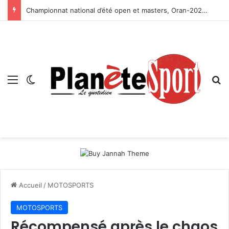
Championnat national d’été open et masters, Oran-2026 — Le CRB s’adjuge le titre
Menu
Switch skin
R
Accueil
/
MOTOSPORTS
MOTOSPORTS
Récompensé après le chaos