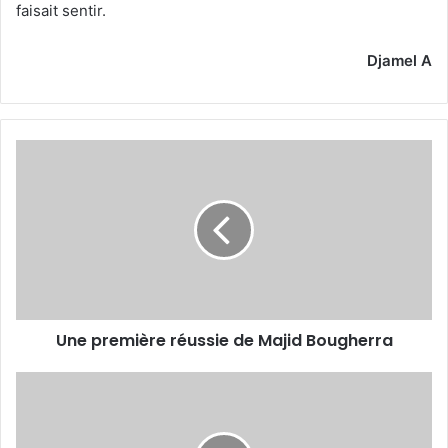
faisait sentir.
Djamel A
Une
première
réussie
de
Majid
Bougherra
Une première réussie de Majid Bougherra
Ahmed
Kendouci
double
buteur