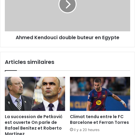
en
Egypte
Ahmed Kendouci double buteur en Egypte
Articles similaires
La succession de Petković
Climat tendu entre le FC
est ouverte On parle de
Barcelone et Ferran Torres
Rafael Benítez et Roberto
il y a 20 heures
Martínez