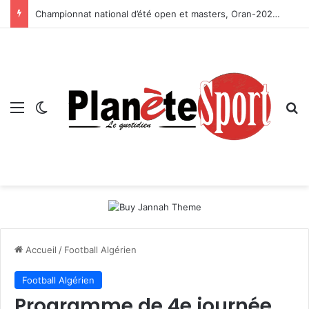
Championnat national d’été open et masters, Oran-2026 — Le CRB s’adjuge le titre
Menu
Switch skin
R
Accueil
/
Football Algérien
Football Algérien
Programme de 4e journée