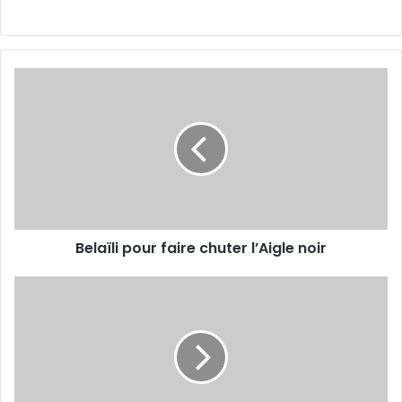
Belaïli
pour
faire
chuter
l’Aigle
noir
Belaïli pour faire chuter l’Aigle noir
Vers
le
retour
de
Belkhiter
et
Darfalou