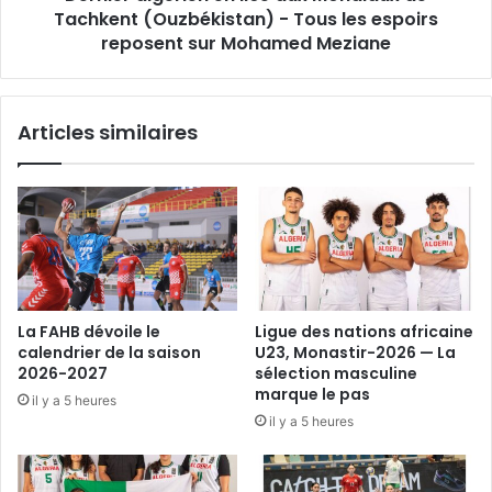
Tous
Tachkent (Ouzbékistan) - Tous les espoirs
les
reposent sur Mohamed Meziane
espoirs
reposent
sur
Articles similaires
Mohamed
Meziane
La FAHB dévoile le
Ligue des nations africaine
calendrier de la saison
U23, Monastir-2026 — La
2026-2027
sélection masculine
marque le pas
il y a 5 heures
il y a 5 heures