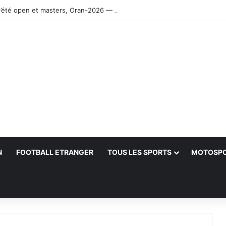
’été open et masters, Oran-2026 — Le CRB s’adjuge le titre
N
FOOTBALL ETRANGER
TOUS LES SPORTS
MOTOSP
her