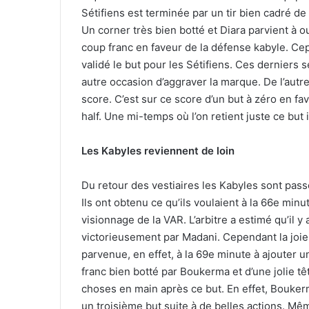
Sétifiens est terminée par un tir bien cadré d
Un corner très bien botté et Diara parvient à ou
coup franc en faveur de la défense kabyle. Cep
validé le but pour les Sétifiens. Ces derniers
autre occasion d’aggraver la marque. De l’autre
score. C’est sur ce score d’un but à zéro en f
half. Une mi-temps où l’on retient juste ce but i
Les Kabyles reviennent de loin
Du retour des vestiaires les Kabyles sont passé
Ils ont obtenu ce qu’ils voulaient à la 66e minu
visionnage de la VAR. L’arbitre a estimé qu’il y a
victorieusement par Madani. Cependant la joie
parvenue, en effet, à la 69e minute à ajouter 
franc bien botté par Boukerma et d’une jolie tê
choses en main après ce but. En effet, Boukerma,
un troisième but suite à de belles actions. Mêm