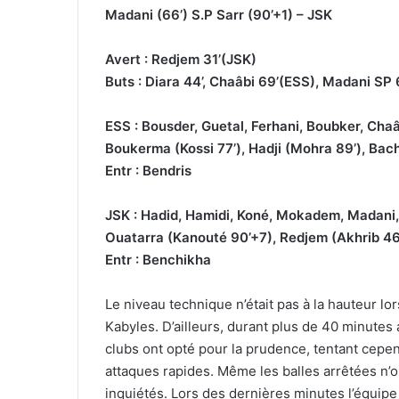
Madani (66’) S.P Sarr (90’+1) – JSK
Avert : Redjem 31’(JSK)
Buts : Diara 44’, Chaâbi 69’(ESS), Madani SP 
ESS : Bousder, Guetal, Ferhani, Boubker, Chaâ
Boukerma (Kossi 77’), Hadji (Mohra 89’), Ba
Entr : Bendris
JSK : Hadid, Hamidi, Koné, Mokadem, Madani, 
Ouatarra (Kanouté 90’+7), Redjem (Akhrib 46
Entr : Benchikha
Le niveau technique n’était pas à la hauteur lo
Kabyles. D’ailleurs, durant plus de 40 minutes 
clubs ont opté pour la prudence, tentant cepe
attaques rapides. Même les balles arrêtées n’o
inquiétés. Lors des dernières minutes l’équipe l