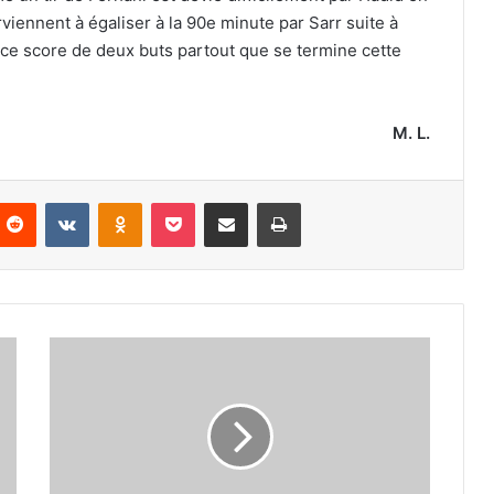
rviennent à égaliser à la 90e minute par Sarr suite à
 ce score de deux buts partout que se termine cette
M. L.
nterest
Reddit
VKontakte
Odnoklassniki
Pocket
Partager par email
Imprimer
Des
débuts
tout
en
douceur
pour
le