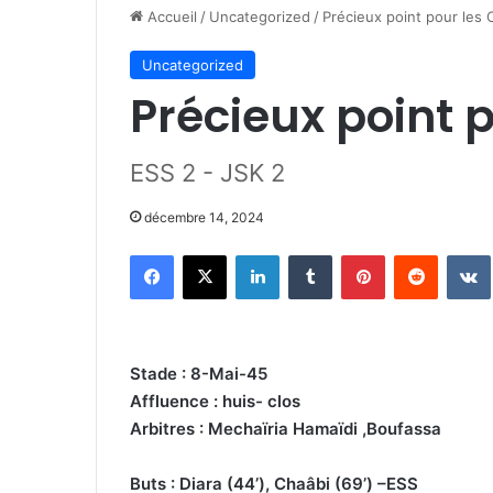
Accueil
/
Uncategorized
/
Précieux point pour les 
Uncategorized
Précieux point 
ESS 2 - JSK 2
décembre 14, 2024
Facebook
X
Linkedin
Tumblr
Pinterest
Reddit
Stade : 8-Mai-45
Affluence : huis- clos
Arbitres : Mechaïria Hamaïdi ,Boufassa
Buts : Diara (44’), Chaâbi (69’) –ESS