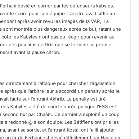
e Ferhani dévié en corner par les défenseurs kabyles.
vrir le score pour son équipe. L’arbitre avait sifflé un
endant après avoir revu les images de la VAR, il a
 se sont montrés plus dangereux après ce but, ratant une
 côté les Kabyles n’ont pas pu réagir pour revenir au
aveur des poulains de Dris que se termine ce premier
nscrit avant la pause citron.
s directement à l’attaque pour chercher l’égalisation.
te après que l’arbitre leur a accordé un penalty après le
vait faute sur l’entrant Akhrib. Le penalty est tiré
 des Kabyles a été de courte durée puisque l’ESS est
un second but par Chaâbi. Ce dernier a exploité un coup
te a redonné @ à son équipe. Les Sétifiens ont pris les
 avant sa sortie, et l’entrant Kossi, ont failli ajouter
e un tir de Ferhani est dévié difficilement par Hadid en