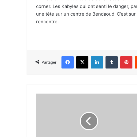
corner. Les Kabyles qui ont senti le danger, pa
une tête sur un centre de Bendaoud. C’est sur
rencontre.
Facebook
X
Linkedin
Tumblr
Pi
Partager
Qu’est
que
le
kick-
boxing
?