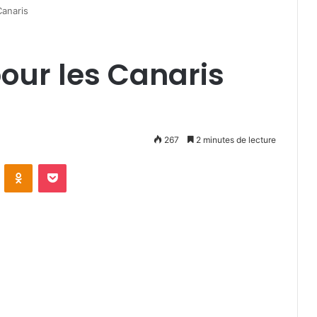
Canaris
pour les Canaris
267
2 minutes de lecture
VKontakte
Odnoklassniki
Pocket