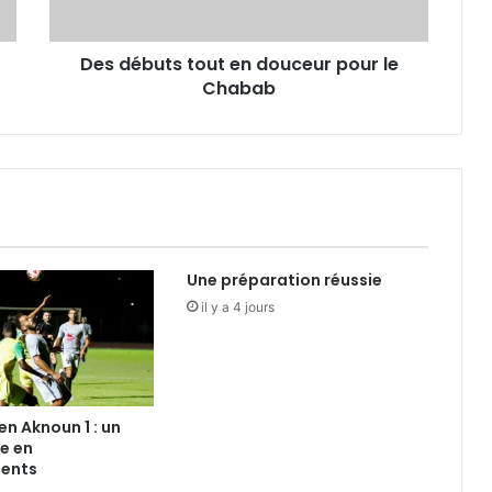
Chabab
Des débuts tout en douceur pour le
Chabab
Une préparation réussie
il y a 4 jours
Ben Aknoun 1 : un
e en
ents