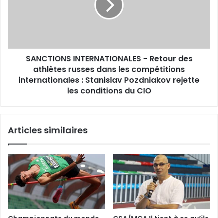
des
athlètes
russes
dans
les
SANCTIONS INTERNATIONALES - Retour des
compétitions
internationales
athlètes russes dans les compétitions
:
internationales : Stanislav Pozdniakov rejette
Stanislav
les conditions du CIO
Pozdniakov
rejette
les
Articles similaires
conditions
du
CIO