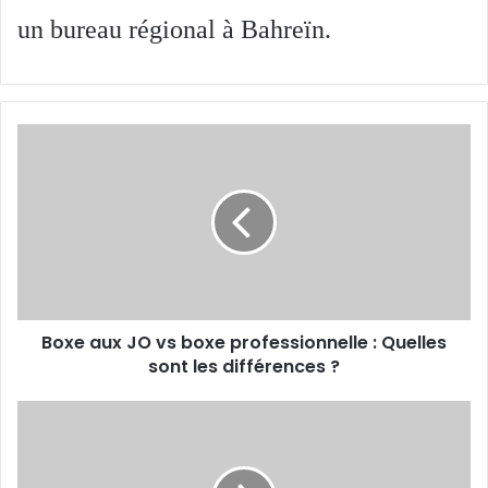
un bureau régional à Bahreïn.
Boxe
aux
JO
vs
boxe
professionnelle
:
Quelles
sont
Boxe aux JO vs boxe professionnelle : Quelles
les
différences
sont les différences ?
?
SANCTIONS
INTERNATIONALES
-
Retour