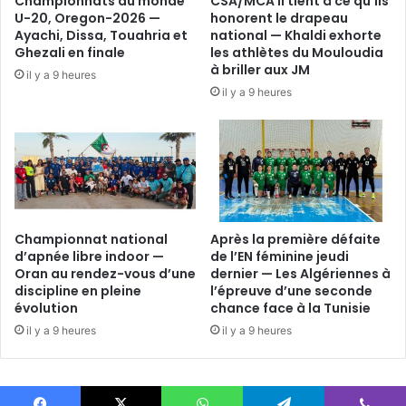
Championnats du monde
CSA/MCA Il tient à ce qu’ils
U-20, Oregon-2026 —
honorent le drapeau
Ayachi, Dissa, Touahria et
national — Khaldi exhorte
Ghezali en finale
les athlètes du Mouloudia
à briller aux JM
il y a 9 heures
il y a 9 heures
Championnat national
Après la première défaite
d’apnée libre indoor —
de l’EN féminine jeudi
Oran au rendez-vous d’une
dernier — Les Algériennes à
discipline en pleine
l’épreuve d’une seconde
évolution
chance face à la Tunisie
il y a 9 heures
il y a 9 heures