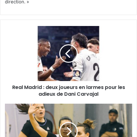
direction. »
Real
Madrid
:
deux
joueurs
en
larmes
pour
les
Real Madrid : deux joueurs en larmes pour les
adieux
de
adieux de Dani Carvajal
Dani
Carvajal
Le
groupe
B
totalement
relancé