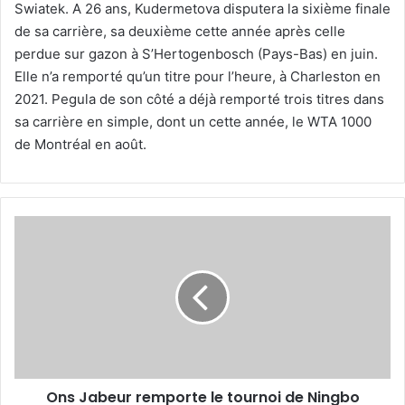
Swiatek. A 26 ans, Kudermetova disputera la sixième finale
de sa carrière, sa deuxième cette année après celle
perdue sur gazon à S’Hertogenbosch (Pays-Bas) en juin.
Elle n’a remporté qu’un titre pour l’heure, à Charleston en
2021. Pegula de son côté a déjà remporté trois titres dans
sa carrière en simple, dont un cette année, le WTA 1000
de Montréal en août.
Ons
Jabeur
remporte
le
tournoi
de
Ningbo
Ons Jabeur remporte le tournoi de Ningbo