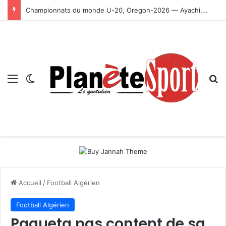
Championnats du monde U-20, Oregon-2026 — Ayachi, Dissa, Touahria et Ghezali en finale
Menu
Switch skin
R
Accueil
/
Football Algérien
Football Algérien
Paqueta pas content de sa