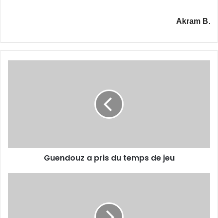
Akram B.
Guendouz
a
pris
du
temps
de
jeu
Guendouz a pris du temps de jeu
Beaumelle
veut
un
match amical