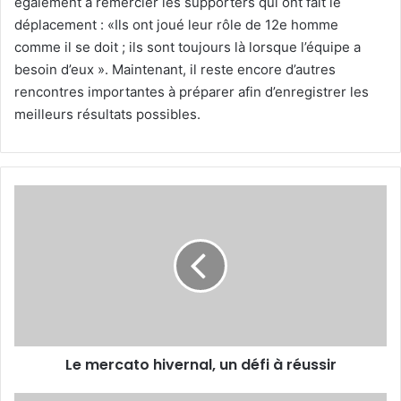
également à remercier les supporters qui ont fait le
déplacement : «Ils ont joué leur rôle de 12e homme
comme il se doit ; ils sont toujours là lorsque l’équipe a
besoin d’eux ». Maintenant, il reste encore d’autres
rencontres importantes à préparer afin d’enregistrer les
meilleurs résultats possibles.
Le
mercato
hivernal,
un
défi
à
réussir
Le mercato hivernal, un défi à réussir
Le