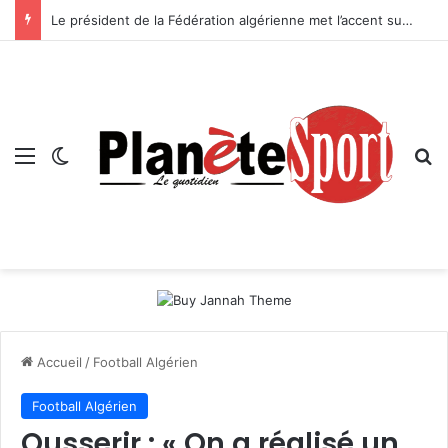
Le président de la Fédération algérienne met l’accent sur le projet de sa structure — Boussebt : « Il n’y aura pas d’avenir pour le handball algérien sans une véritable politique de formation »
Menu
Switch skin
R
Accueil
/
Football Algérien
Football Algérien
Ousserir : « On a réalisé un