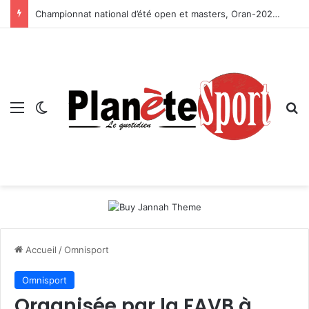
Championnat national d’été open et masters, Oran-2026 — Le CRB s’adjuge le titre
Menu
Switch skin
R
Accueil
/
Omnisport
Omnisport
Organisée par la FAVB à