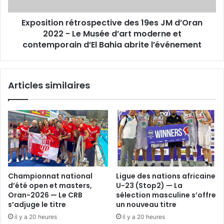
-
Le
Exposition rétrospective des 19es JM d’Oran
Musée
d’art
2022 - Le Musée d’art moderne et
moderne
contemporain d’El Bahia abrite l’événement
et
contemporain
d’El
Articles similaires
Bahia
abrite
l’événement
Championnat national
Ligue des nations africaine
d’été open et masters,
U-23 (Stop2) — La
Oran-2026 — Le CRB
sélection masculine s’offre
s’adjuge le titre
un nouveau titre
il y a 20 heures
il y a 20 heures