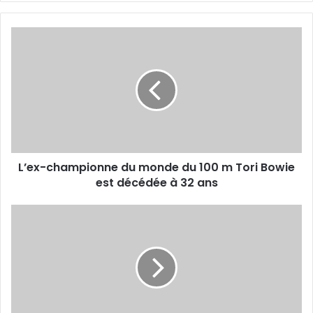
L’ex-
championne
du
monde
du
100
m
Tori
Bowie
L’ex-championne du monde du 100 m Tori Bowie
est
décédée
est décédée à 32 ans
à
32
Exposition
ans
rétrospective
des
19es
JM
d’Oran
2022