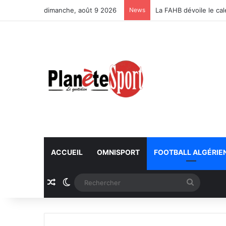
dimanche, août 9 2026
News
La FAHB dévoile le ca
ACCUEIL
OMNISPORT
FOOTBALL ALGÉRIE
Article Aléatoire
Switch skin
Recherc