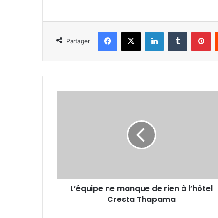
Facebook
X
Linkedin
Tumblr
Pi
Partager
L’équipe
ne
manque
de
rien
à
l’hôtel
Cresta
Thapama
L’équipe ne manque de rien à l’hôtel
Cresta Thapama