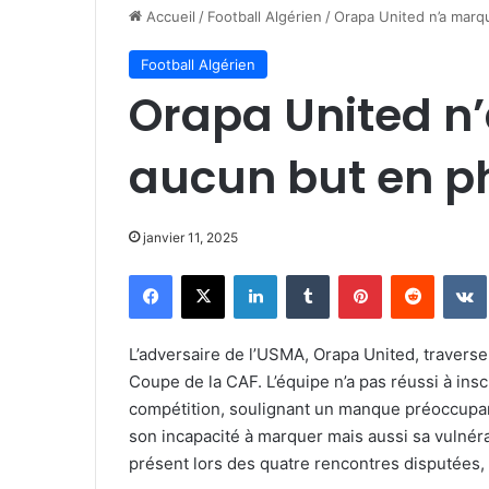
Accueil
/
Football Algérien
/
Orapa United n’a marq
Football Algérien
Orapa United n
aucun but en p
janvier 11, 2025
Facebook
X
Linkedin
Tumblr
Pinterest
Reddit
L’adversaire de l’USMA, Orapa United, traverse
Coupe de la CAF. L’équipe n’a pas réussi à insc
compétition, soulignant un manque préoccupant
son incapacité à marquer mais aussi sa vulnéra
présent lors des quatre rencontres disputées, 