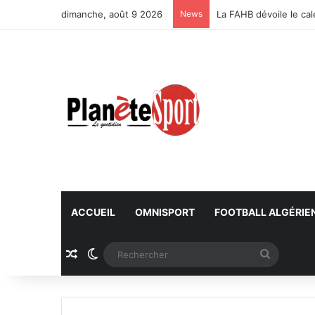
dimanche, août 9 2026
News
La FAHB dévoile le ca
ACCUEIL
OMNISPORT
FOOTBALL ALGÉRIE
Article Aléatoire
Switch skin
Recherc