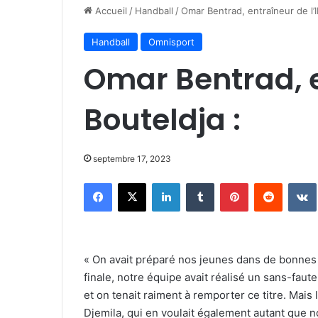
Accueil
/
Handball
/
Omar Bentrad, entraîneur de l’I
Handball
Omnisport
Omar Bentrad, e
Bouteldja :
septembre 17, 2023
Facebook
X
Linkedin
Tumblr
Pinterest
Reddit
« On avait préparé nos jeunes dans de bonnes 
finale, notre équipe avait réalisé un sans-fau
et on tenait raiment à remporter ce titre. Mai
Djemila, qui en voulait également autant que n