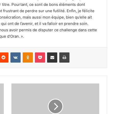
ur titre. Pourtant, ce sont de bons éléments dont
frustrant de perdre sur une futilité. Enfin, je félicite
onsécration, mais aussi mon équipe, bien qu’elle ait
 ont de l’avenir, et il va falloir en prendre soin.
 nous avoir permis de disputer ce challenge dans cette
ue d’Oran. ».
nterest
Reddit
VKontakte
Odnoklassniki
Pocket
Partager par email
Imprimer
Youssef
Bekkouche,
entraîneur
du
NBB
Djemila