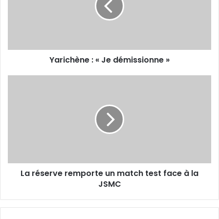
Yarichène : « Je démissionne »
La
réserve
remporte
un
match
test
face
à
la
La réserve remporte un match test face à la
JSMC
JSMC