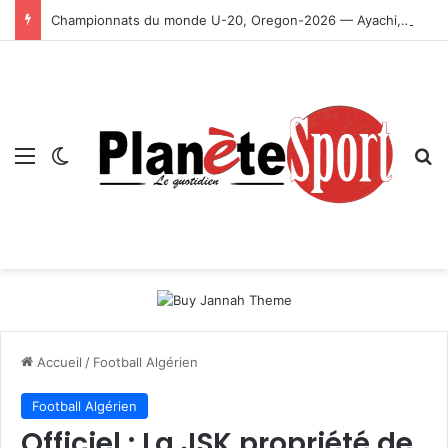
Championnats du monde U-20, Oregon-2026 — Ayachi, Dissa, Touahria et Ghezali en finale
Menu
Switch skin
R
Accueil
/
Football Algérien
Football Algérien
Officiel : La JSK propriété de