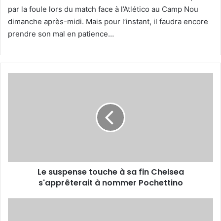
par la foule lors du match face à l’Atlético au Camp Nou
dimanche après-midi. Mais pour l’instant, il faudra encore
prendre son mal en patience…
Le
suspense
touche
à
sa
fin
Chelsea
s'apprêterait
à
Le suspense touche à sa fin Chelsea
nommer
Pochettino
s'apprêterait à nommer Pochettino
Le
Real