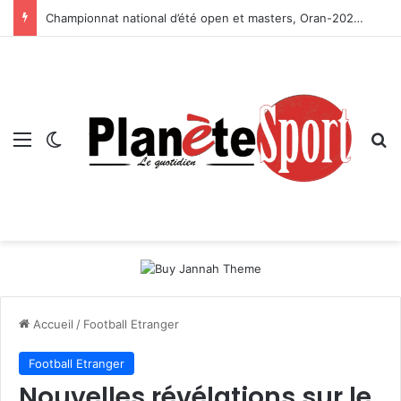
Championnat national d’été open et masters, Oran-2026 — Le CRB s’adjuge le titre
Menu
Switch skin
R
Accueil
/
Football Etranger
Football Etranger
Nouvelles révélations sur le