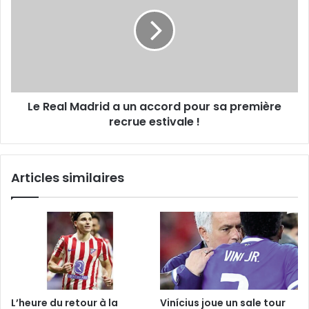
Madrid
a
un
accord
pour
sa
première
Le Real Madrid a un accord pour sa première
recrue
estivale
recrue estivale !
!
Articles similaires
L’heure du retour à la
Vinícius joue un sale tour