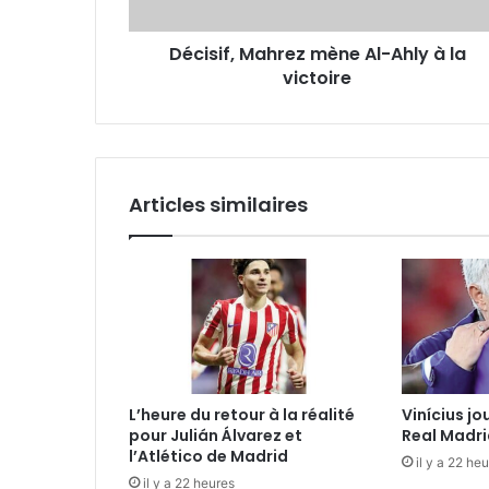
victoire
Décisif, Mahrez mène Al-Ahly à la
victoire
Articles similaires
L’heure du retour à la réalité
Vinícius jo
pour Julián Álvarez et
Real Madri
l’Atlético de Madrid
il y a 22 he
il y a 22 heures