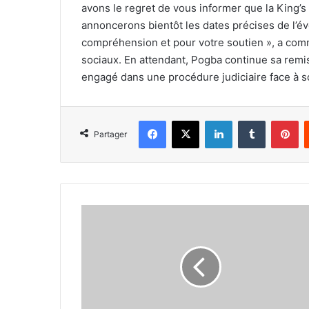
avons le regret de vous informer que la King’s
annoncerons bientôt les dates précises de l’
compréhension et pour votre soutien », a comm
sociaux. En attendant, Pogba continue sa remis
engagé dans une procédure judiciaire face à s
Facebook
X
Linkedin
Tumblr
Pi
Partager
Décisif,
Mahrez
mène
Al-
Ahly
à
la