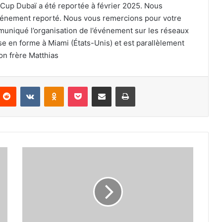
 Cup Dubaï a été reportée à février 2025. Nous
événement reporté. Nous vous remercions pour votre
uniqué l’organisation de l’événement sur les réseaux
e en forme à Miami (États-Unis) et est parallèlement
on frère Matthias
nterest
Reddit
VKontakte
Odnoklassniki
Pocket
Partager par email
Imprimer
Salah
bientôt
mieux
payé
que
Ronaldo
?