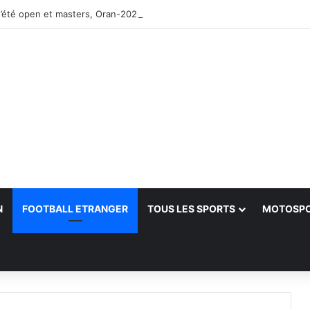
’été open et masters, Oran-2026 — Le CRB s’adjuge le titre
N
FOOTBALL ETRANGER
TOUS LES SPORTS
MOTOSP
her