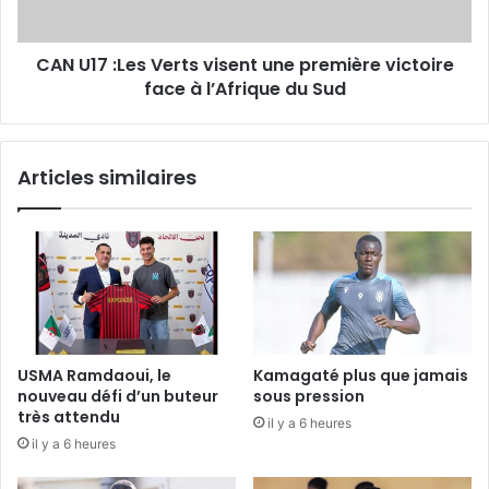
face
à
CAN U17 :Les Verts visent une première victoire
l’Afrique
du
face à l’Afrique du Sud
Sud
Articles similaires
USMA Ramdaoui, le
Kamagaté plus que jamais
nouveau défi d’un buteur
sous pression
très attendu
il y a 6 heures
il y a 6 heures