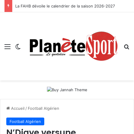
La FAHB dévoile le calendrier de la saison 2026-2027
Menu
Switch skin
R
Accueil
/
Football Algérien
Football Algérien
N’Diaye versune