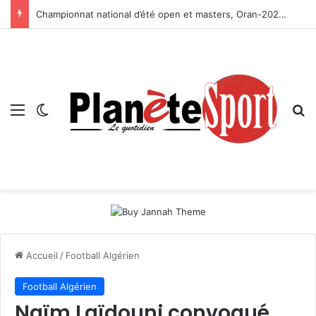
Championnat national d’été open et masters, Oran-2026 — Le CRB s’adjuge le titre
Menu
Switch skin
R
Accueil
/
Football Algérien
Football Algérien
Naïm Laïdouni convoqué