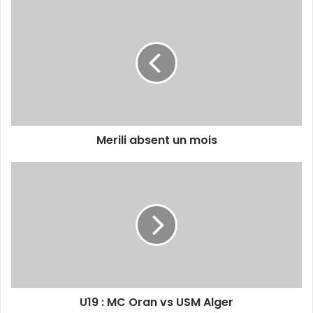
Merili
absent
un
mois
Merili absent un mois
U19
:
MC
Oran
vs
USM
Alger
U19 : MC Oran vs USM Alger