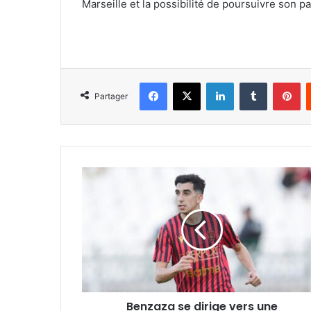
Marseille et la possibilité de poursuivre son pa
Facebook
X
Linkedin
Tumblr
Pi
Partager
Benzaza
se
dirige
vers
une
prolongation
Benzaza se dirige vers une