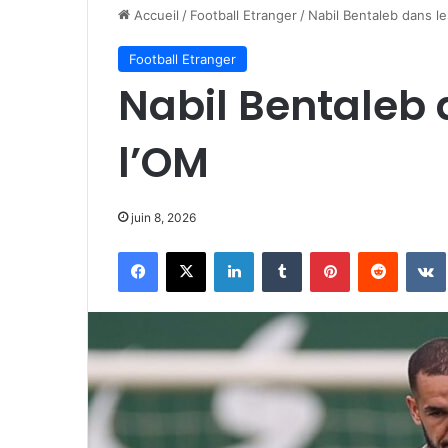
Accueil
/
Football Etranger
/
Nabil Bentaleb dans le
Football Etranger
Nabil Bentaleb 
l’OM
juin 8, 2026
Facebook
X
Linkedin
Tumblr
Pinterest
Reddit