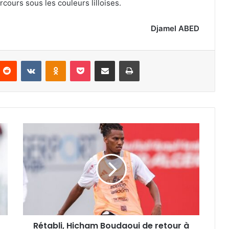
rcours sous les couleurs lilloises.
Djamel ABED
nterest
Reddit
VKontakte
Odnoklassniki
Pocket
Partager par email
Imprimer
Rétabli,
Hicham
Boudaoui
de
retour
à
l’entraînement
Rétabli, Hicham Boudaoui de retour à