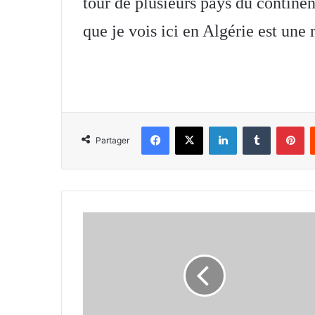
tour de plusieurs pays du continent
que je vois ici en Algérie est une r
Facebook
X
Linkedin
Tumblr
Pi
Partager
Mohamed
Chabane,
chargé
de
la
compétition
internationale