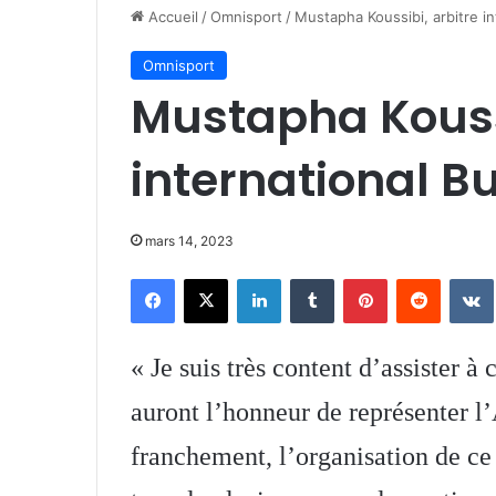
Accueil
/
Omnisport
/
Mustapha Koussibi, arbitre in
Omnisport
Mustapha Koussi
international Bu
mars 14, 2023
Facebook
X
Linkedin
Tumblr
Pinterest
Reddit
« Je suis très content d’assister à
auront l’honneur de représenter l’
franchement, l’organisation de ce s