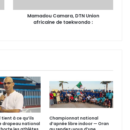
:
Mamadou Camara, DTN Union
africaine de taekwondo :
tient à ce qu’ils
Championnat national
e drapeau national
d’apnée libre indoor — Oran
xhorte les athlètes
au rendez-vous d’une