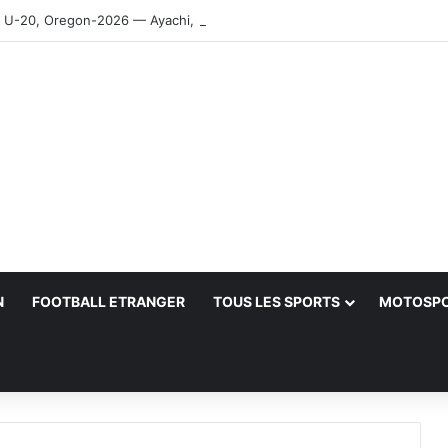
-20, Oregon-2026 — Ayachi, Dissa, Touahria et Ghezali en finale
N
FOOTBALL ETRANGER
TOUS LES SPORTS
MOTOSP
her