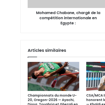
en
Egypte
Mohamed Chabane, chargé de la
:
compétition internationale en
Egypte :
Articles similaires
Championnats du monde U-
CSA/MCA Il 
20, Oregon-2026 — Ayachi,
honorent l
Dissa, Touahria et Ghezali en
— Khaldi e