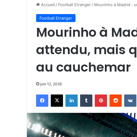
Accueil
/
Football Etranger
/
Mourinho à Madrid : u
Football Etranger
Mourinho à Mad
attendu, mais q
au cauchemar
juin 12, 2026
Facebook
X
Linkedin
Tumblr
Pinterest
Reddit