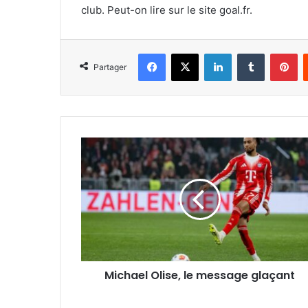
club. Peut-on lire sur le site goal.fr.
Facebook
X
Linkedin
Tumblr
Pi
Partager
Michael
Olise,
le
message
glaçant
Michael Olise, le message glaçant