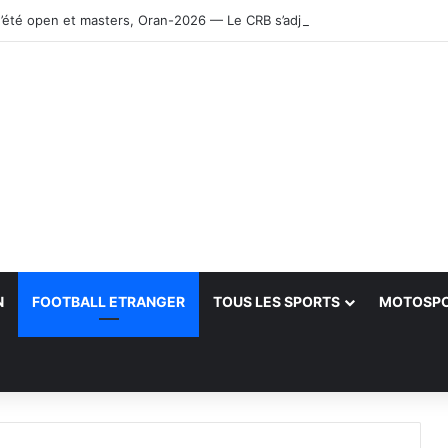
’été open et masters, Oran-2026 — Le CRB s’adjuge le titre
N
FOOTBALL ETRANGER
TOUS LES SPORTS
MOTOSP
her