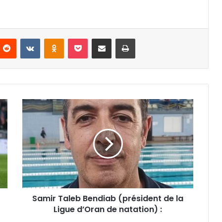
nterest
Reddit
VKontakte
Odnoklassniki
Pocket
Partager par email
Imprimer
Samir
Taleb
Bendiab
(président
de
la
Ligue
d’Oran
de
Samir Taleb Bendiab (président de la
natation) :
Ligue d’Oran de natation) :