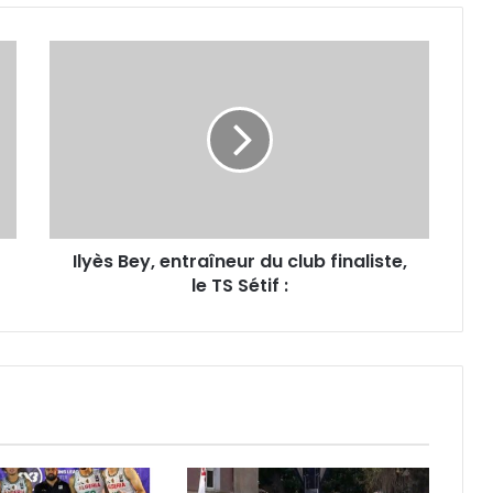
Ilyès
Bey,
entraîneur
du
club
finaliste,
le
TS
Sétif :
Ilyès Bey, entraîneur du club finaliste,
le TS Sétif :