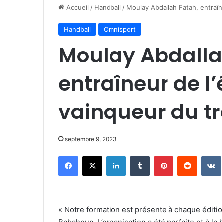
Accueil
/
Handball
/
Moulay Abdallah Fatah, entraîne
Handball
Omnisport
Moulay Abdalla
entraîneur de l’
vainqueur du tr
septembre 9, 2023
Facebook
X
Linkedin
Tumblr
Pinterest
Reddit
« Notre formation est présente à chaque éditi
Babahoun. L’organisation a été parfaite et à la 