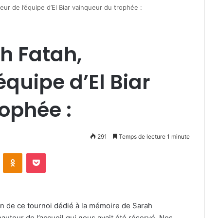
ur de l’équipe d’El Biar vainqueur du trophée :
h Fatah,
équipe d’El Biar
ophée :
291
Temps de lecture 1 minute
VKontakte
Odnoklassniki
Pocket
on de ce tournoi dédié à la mémoire de Sarah
hauteur de l’accueil qui nous avait été réservé. Nos