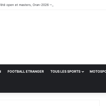
’été open et masters, Oran-2026 — Le CRB s’adjuge le titre
N
FOOTBALL ETRANGER
TOUS LES SPORTS
MOTOSP
her