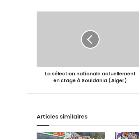
La
sélection
nationale
actuellement
en
stage
à
Souidania
(Alger)
La sélection nationale actuellement
en stage à Souidania (Alger)
Articles similaires