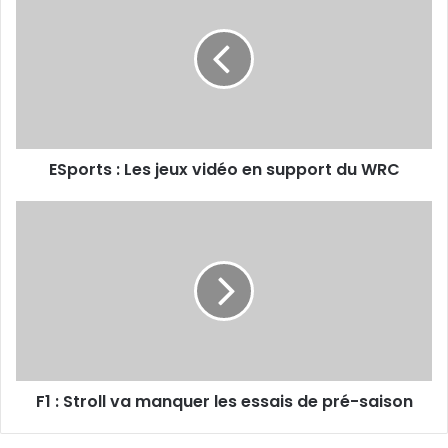
Les
jeux
vidéo
en
support
du
WRC
ESports : Les jeux vidéo en support du WRC
F1
:
Stroll
va
manquer
les
essais
de
pré-
F1 : Stroll va manquer les essais de pré-saison
saison