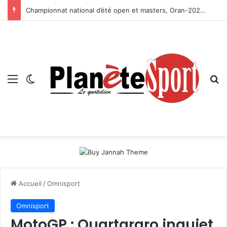
Championnat national d’été open et masters, Oran-2026 — Le CRB s’adjuge le titre
Menu
Switch skin
R
Accueil
/
Omnisport
Omnisport
MotoGP : Quartararo inquiet