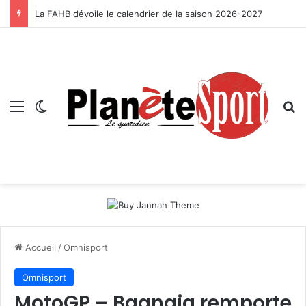
La FAHB dévoile le calendrier de la saison 2026-2027
Menu
Switch skin
R
Accueil
/
Omnisport
Omnisport
MotoGP – Bagnaia remporte