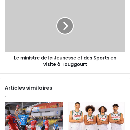
Le
ministre
de
la
Jeunesse
et
des
Sports
en
Le ministre de la Jeunesse et des Sports en
visite
à
visite à Touggourt
Touggourt
Articles similaires