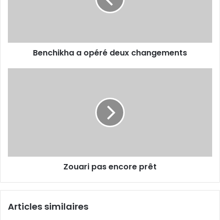
Benchikha a opéré deux changements
Zouari
pas
encore
prêt
Zouari pas encore prêt
Articles similaires