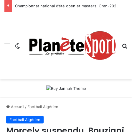
Championnat national d’été open et masters, Oran-2026 — Le CRB s’adjuge le titre
Menu
Switch skin
R
Accueil
/
Football Algérien
Football Algérien
Morcely suspendu, Bouziani