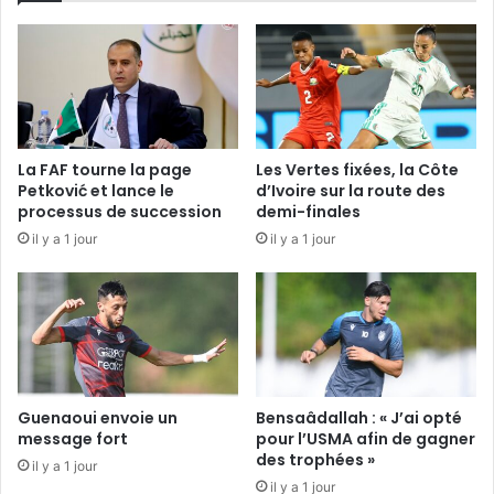
La FAF tourne la page
Les Vertes fixées, la Côte
Petković et lance le
d’Ivoire sur la route des
processus de succession
demi-finales
il y a 1 jour
il y a 1 jour
Guenaoui envoie un
Bensaâdallah : « J’ai opté
message fort
pour l’USMA afin de gagner
des trophées »
il y a 1 jour
il y a 1 jour