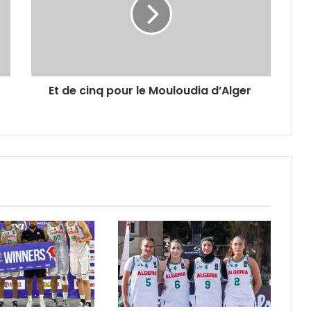
pour
le
Mouloudia
d’Alger
Et de cinq pour le Mouloudia d’Alger