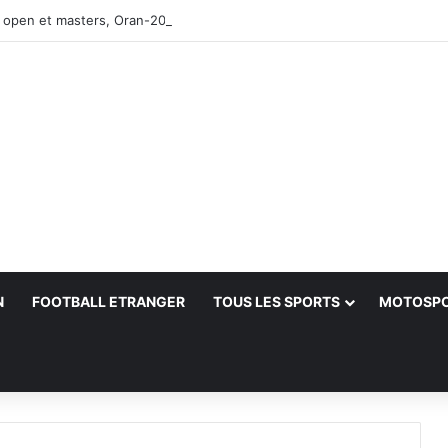
 open et masters, Oran-2026 — Le CRB s’adjuge le titre
N
FOOTBALL ETRANGER
TOUS LES SPORTS
MOTOSP
her