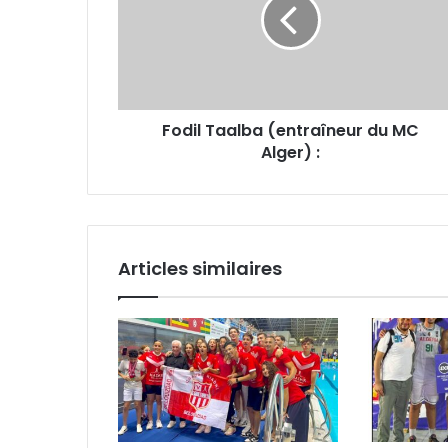
du
MC
Alger) :
Fodil Taalba (entraîneur du MC
Alger) :
Articles similaires