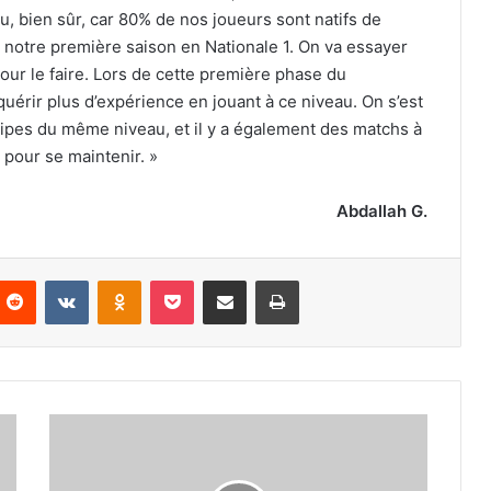
u, bien sûr, car 80% de nos joueurs sont natifs de
 notre première saison en Nationale 1. On va essayer
our le faire. Lors de cette première phase du
uérir plus d’expérience en jouant à ce niveau. On s’est
ipes du même niveau, et il y a également des matchs à
 pour se maintenir. »
Abdallah G.
nterest
Reddit
VKontakte
Odnoklassniki
Pocket
Partager par email
Imprimer
Et
de
cinq