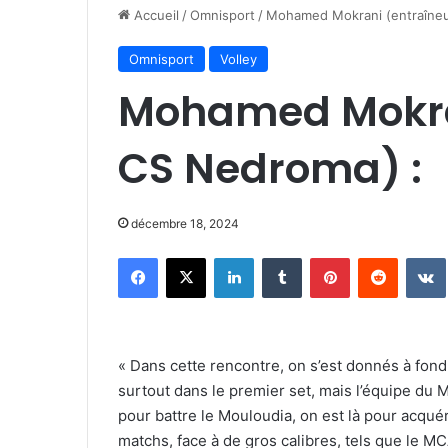
Accueil
/
Omnisport
/
Mohamed Mokrani (entraîneu
Omnisport
Volley
Mohamed Mokra
CS Nedroma) :
décembre 18, 2024
Facebook
X
Linkedin
Tumblr
Pinterest
Reddit
« Dans cette rencontre, on s’est donnés à fond,
surtout dans le premier set, mais l’équipe du
pour battre le Mouloudia, on est là pour acqué
matchs, face à de gros calibres, tels que le M