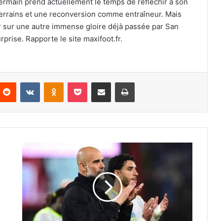
Germain prend actuellement le temps de réfléchir à son
terrains et une reconversion comme entraîneur. Mais
er sur une autre immense gloire déjà passée par San
prise. Rapporte le site maxifoot.fr.
nterest
Reddit
VKontakte
Odnoklassniki
Pocket
Partager par email
Imprimer
Pep
Guardiola
annonce
son
départ
de
Manchester
City