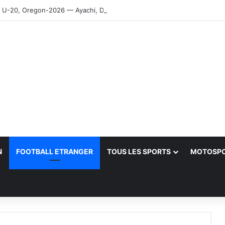
-20, Oregon-2026 — Ayachi, Dissa, Touahria et Ghezali en finale
N
FOOTBALL ETRANGER
TOUS LES SPORTS
MOTOSP
her