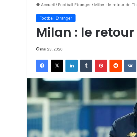
Accueil
/
Football Etranger
/
Milan : le retour de Th
Football Etranger
Milan : le retour
mai 23, 2026
Facebook
X
Linkedin
Tumblr
Pinterest
Reddit