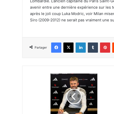
Lombardie. L’ancien capitaine du Paris Saint-
avenir entre une dernière expérience sur les 
après le joli coup Luka Modric, voir Milan mis
Siro (2009-2012) ne serait pas vraiment une sur
Facebook
X
Linkedin
Tumblr
Pi
Partager
Michael
Carrick
reste
entraîneur
principal
de
Manchester
United