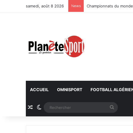
samedi, août 8 2026
News
Championnats du monde U
ACCUEIL
OMNISPORT
FOOTBALL ALGÉRIE
Article Aléatoire
Switch skin
Recherc