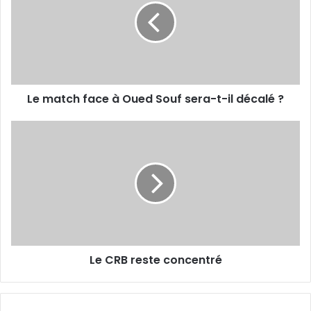
à
Oued
Souf
sera-
t-
il
Le match face à Oued Souf sera-t-il décalé ?
décalé ?
Le
CRB
reste
concentré
Le CRB reste concentré