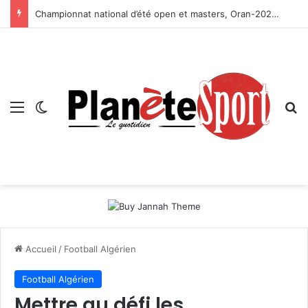
Championnat national d’été open et masters, Oran-2026 — Le CRB s’adjuge le titre
Menu
Switch skin
R
Accueil
/
Football Algérien
Football Algérien
Mettre au défi les