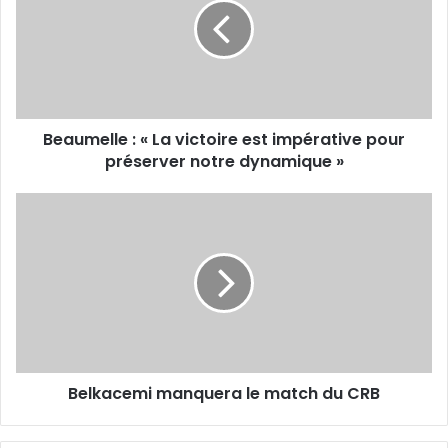
La
victoire
est
impérative
pour
préserver
Beaumelle : « La victoire est impérative pour
notre
dynamique
préserver notre dynamique »
»
Belkacemi
manquera
le
match
du
CRB
Belkacemi manquera le match du CRB