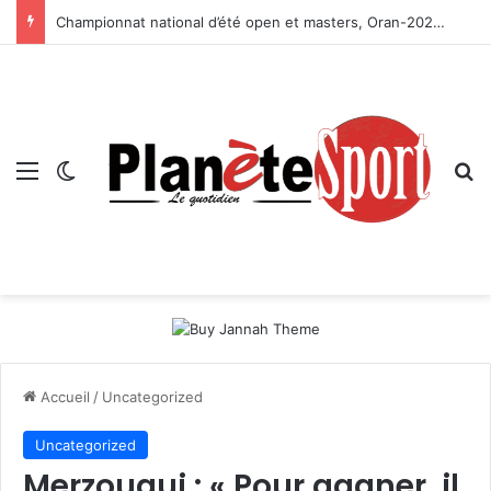
Championnat national d’été open et masters, Oran-2026 — Le CRB s’adjuge le titre
Menu
Switch skin
R
Accueil
/
Uncategorized
Uncategorized
Merzougui : « Pour gagner, il