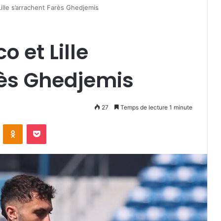
ille s’arrachent Farès Ghedjemis
 et Lille
rès Ghedjemis
27
Temps de lecture 1 minute
VKontakte
Odnoklassniki
Pocket