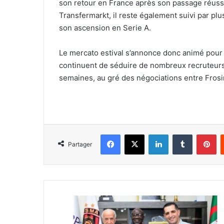
son retour en France après son passage réussi e
Transfermarkt, il reste également suivi par plus
son ascension en Serie A.
Le mercato estival s’annonce donc animé pour l
continuent de séduire de nombreux recruteurs.
semaines, au gré des négociations entre Frosi
Facebook
X
Linkedin
Tumblr
Pi
Partager
N'Diaye
:
«