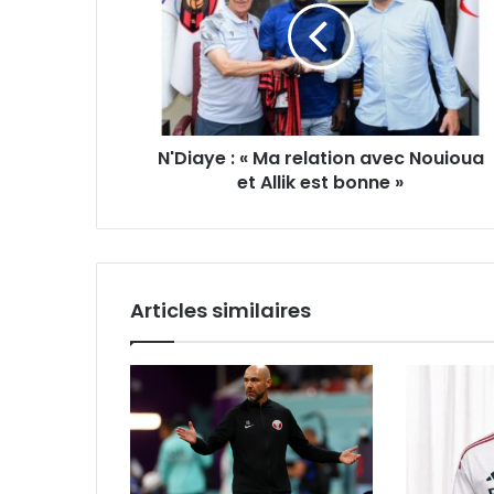
Ma
relation
avec
Nouioua
et
Allik
N'Diaye : « Ma relation avec Nouioua
est
bonne
et Allik est bonne »
»
Articles similaires