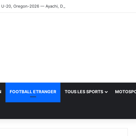
-20, Oregon-2026 — Ayachi, Dissa, Touahria et Ghezali en finale
N
FOOTBALL ETRANGER
TOUS LES SPORTS
MOTOSP
her