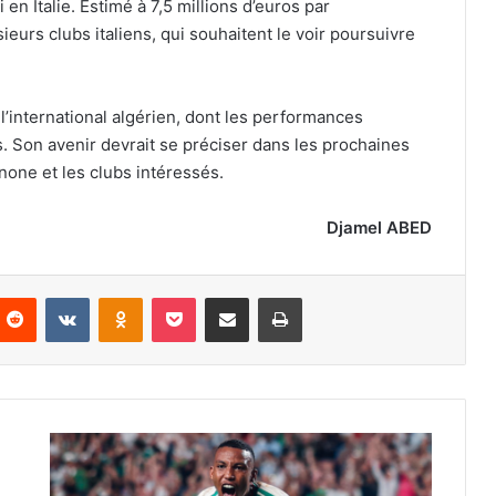
n Italie. Estimé à 7,5 millions d’euros par
ieurs clubs italiens, qui souhaitent le voir poursuivre
’international algérien, dont les performances
 Son avenir devrait se préciser dans les prochaines
none et les clubs intéressés.
Djamel ABED
nterest
Reddit
VKontakte
Odnoklassniki
Pocket
Partager par email
Imprimer
La
Juventus
relance