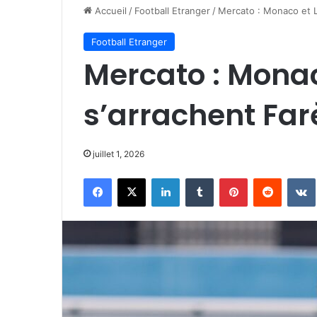
Accueil
/
Football Etranger
/
Mercato : Monaco et L
Football Etranger
Mercato : Monaco
s’arrachent Fa
juillet 1, 2026
Facebook
X
Linkedin
Tumblr
Pinterest
Reddit