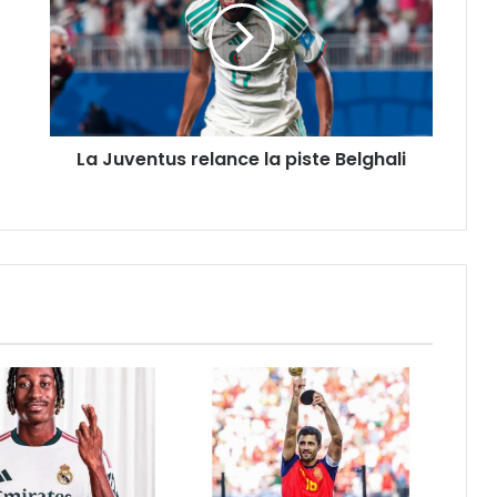
la
piste
Belghali
La Juventus relance la piste Belghali