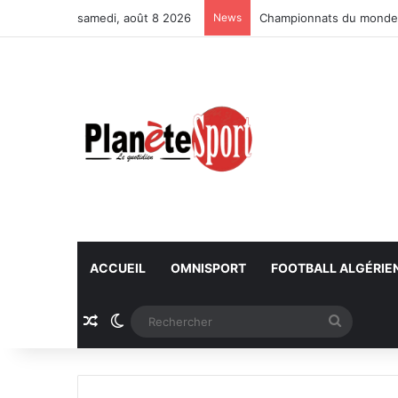
samedi, août 8 2026
News
Championnats du monde U
ACCUEIL
OMNISPORT
FOOTBALL ALGÉRIE
Article Aléatoire
Switch skin
Recherc