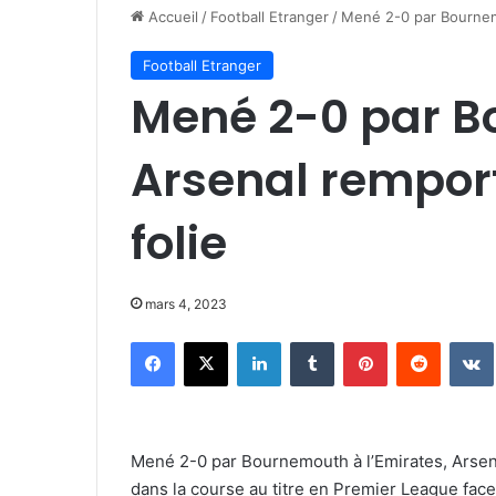
Accueil
/
Football Etranger
/
Mené 2-0 par Bournem
Football Etranger
Mené 2-0 par 
Arsenal rempor
folie
mars 4, 2023
Facebook
X
Linkedin
Tumblr
Pinterest
Reddit
Mené 2-0 par Bournemouth à l’Emirates, Arsena
dans la course au titre en Premier League fa