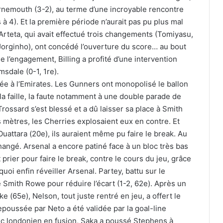
urnemouth (3-2), au terme d’une incroyable rencontre
à 4). Et la première période n’aurait pas pu plus mal
teta, qui avait effectué trois changements (Tomiyasu,
 Jorginho), ont concédé l’ouverture du score… au bout
l’engagement, Billing a profité d’une intervention
sdale (0-1, 1re).
lée à l’Emirates. Les Gunners ont monopolisé le ballon
 la faille, la faute notamment à une double parade de
rossard s’est blessé et a dû laisser sa place à Smith
mètres, les Cherries explosaient eux en contre. Et
attara (20e), ils auraient même pu faire le break. Au
changé. Arsenal a encore patiné face à un bloc très bas
prier pour faire le break, contre le cours du jeu, grâce
uoi enfin réveiller Arsenal. Partey, battu sur le
e Smith Rowe pour réduire l’écart (1-2, 62e). Après un
65e), Nelson, tout juste rentré en jeu, a offert le
repoussée par Neto a été validée par la goal-line
lic londonien en fusion, Saka a poussé Stephens à