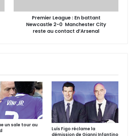
0
Manchester
Premier League : En battant
City
reste
Newcastle 2-0 Manchester City
au
reste au contact d’Arsenal
contact
d’Arsenal
ue un sale tour au
Luís Figo réclame la
d
démission de Gianni Infantino