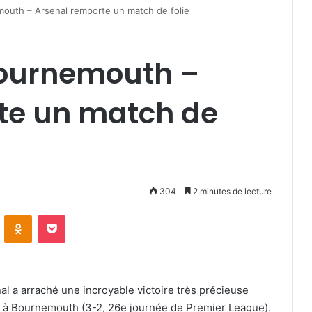
outh – Arsenal remporte un match de folie
Bournemouth –
te un match de
304
2 minutes de lecture
VKontakte
Odnoklassniki
Pocket
l a arraché une incroyable victoire très précieuse
ce à Bournemouth (3-2, 26e journée de Premier League).