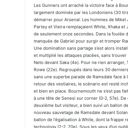
Les Gunners ont arraché la victoire face à Bo
largement dominée par les Londoniens (30 tirs 
démarrer pour Arsenal. Les hommes de Mikel Ar
Partey et Vieira remplaçaient White, Xhaka et
de seulement onze secondes. Dans la foulée de 
manquée de Gabriel pour surgir et tromper Ram
Une domination sans partage s’est alors instal
et multiplié les attaques placées, sans trouver
Neto devant Saka (4e). Pour ne rien arranger, T
Rowe (22e). Regroupés dans leurs 30 derniers 
sans une superbe parade de Ramsdale face à Ou
retour des vestiaires, le scénario est resté in
et bien en place. Bournemouth ne s’est pas fait 
à une tête de Senesi sur corner (0-2, 57e). De q
deuxième but visiteur, a bien suivi un ballon d
nouveau sauvetage de Ramsdale devant Solanke (
ballon de l’égalisation à White, dont la frappe 
technology (2-2, 70e). Sous les yeux d’un pub