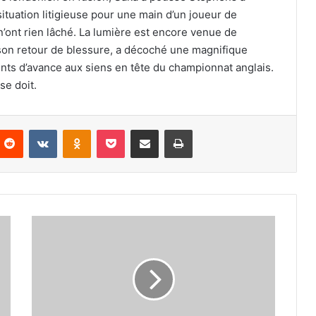
tuation litigieuse pour une main d’un joueur de
’ont rien lâché. La lumière est encore venue de
son retour de blessure, a décoché une magnifique
ints d’avance aux siens en tête du championnat anglais.
se doit.
nterest
Reddit
VKontakte
Odnoklassniki
Pocket
Partager par email
Imprimer
Premier
League
:
En
battant
Newcastle
2-