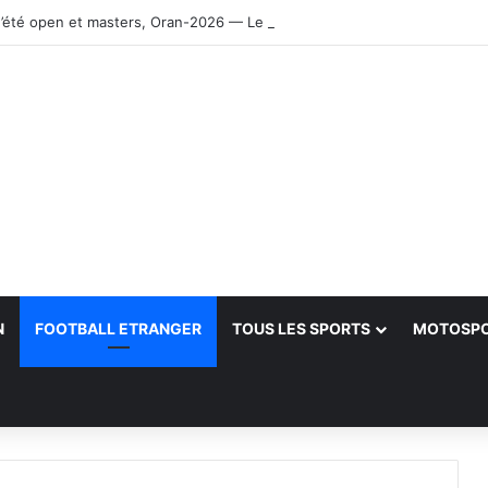
’été open et masters, Oran-2026 — Le CRB s’adjuge le titre
N
FOOTBALL ETRANGER
TOUS LES SPORTS
MOTOSP
her