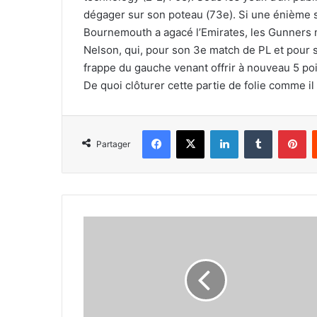
dégager sur son poteau (73e). Si une énième si
Bournemouth a agacé l’Emirates, les Gunners n
Nelson, qui, pour son 3e match de PL et pour 
frappe du gauche venant offrir à nouveau 5 po
De quoi clôturer cette partie de folie comme il 
Facebook
X
Linkedin
Tumblr
Pi
Partager
FC
Barcelone
:
après
sa
victoire
lors