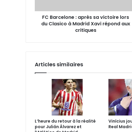
du
Clasico
FC Barcelone : après sa victoire lors
à
Madrid
du Clasico à Madrid Xavi répond aux
Xavi
critiques
répond
aux
critiques
Articles similaires
L’heure du retour à la réalité
Vinícius jo
pour Julián Álvarez et
Real Madri