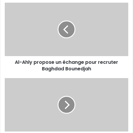
Al-
Ahly
propose
un
échange
pour
recruter
Baghdad
Bounedjah
Al-Ahly propose un échange pour recruter
Baghdad Bounedjah
Ismaël
Bennacer
décroche
la
Supercoupe
d’Italie