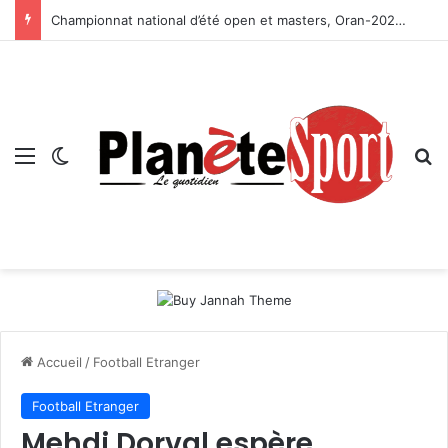
Championnat national d’été open et masters, Oran-2026 — Le CRB s’adjuge le titre
Menu
Switch skin
R
Accueil
/
Football Etranger
Football Etranger
Mehdi Dorval espère