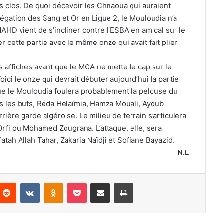
is clos. De quoi décevoir les Chnaoua qui auraient
elégation des Sang et Or en Ligue 2, le Mouloudia n’a
NAHD vient de s’incliner contre l’ESBA en amical sur le
r cette partie avec le même onze qui avait fait plier
s affiches avant que le MCA ne mette le cap sur le
ci le onze qui devrait débuter aujourd’hui la partie
que le Mouloudia foulera probablement la pelouse du
 les buts, Réda Helaïmia, Hamza Mouali, Ayoub
ière garde algéroise. Le milieu de terrain s’articulera
i ou Mohamed Zougrana. L’attaque, elle, sera
atah Allah Tahar, Zakaria Naïdji et Sofiane Bayazid.
N.L
nterest
Reddit
VKontakte
Odnoklassniki
Pocket
Partager par email
Imprimer