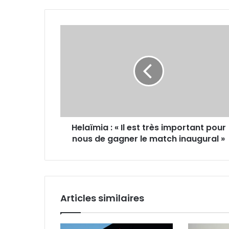
Helaïmia
:
«
Il
est
très
important
pour
nous
Helaïmia : « Il est très important pour
de
gagner
nous de gagner le match inaugural »
le
match
inaugural »
Articles similaires