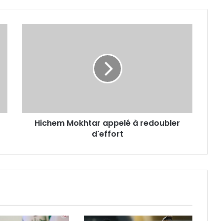
Hichem
Mokhtar
appelé
à
redoubler
d'effort
Hichem Mokhtar appelé à redoubler
d'effort