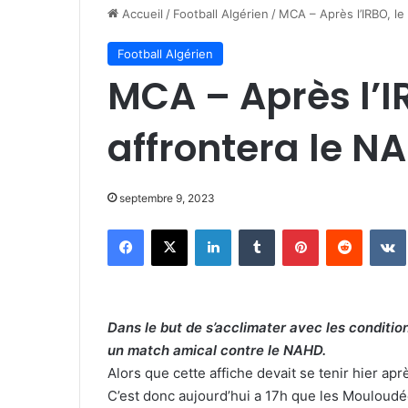
Accueil
/
Football Algérien
/
MCA – Après l’IRBO, l
Football Algérien
MCA – Après l’I
affrontera le 
septembre 9, 2023
Facebook
X
Linkedin
Tumblr
Pinterest
Reddit
Dans le but de s’acclimater avec les conditi
un match amical contre le NAHD.
Alors que cette affiche devait se tenir hier ap
C’est donc aujourd’hui a 17h que les Mouloudée