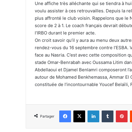
Une affiche très alléchante qui se tiendra à hu
voulu assister à ces retrouvailles. Depuis la r
plus affronté le club voisin. Rappelons que le 
score de 2 à 1. Le coach français devrait débute
l’IRBO durant le premier acte.
On croit savoir qu’il y aura au menu deux autre
rendez-vous du 16 septembre contre l’ESBA. Voi
face au Nasria. C’est avec cette composition 
stade Omar-Benrabah avec Oussama Litim dans
Abdellaoui et Djamel Benlamri composeront l’arr
autour de Mohamed Benkhemassa, Ammar El Orf
constituée de l’incontournable Youcef Belaïli, F
Facebook
X
Linkedin
Tumblr
Pi
Partager