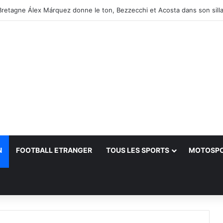
retagne Álex Márquez donne le ton, Bezzecchi et Acosta dans son sill
N
FOOTBALL ETRANGER
TOUS LES SPORTS
MOTOSP
her