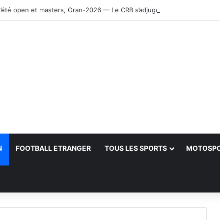
’été open et masters, Oran-2026 — Le CRB s’adjuge le titre
N
FOOTBALL ETRANGER
TOUS LES SPORTS
MOTOSP
her