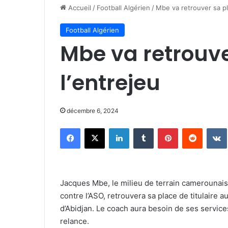
Accueil
/
Football Algérien
/
Mbe va retrouver sa pl
Football Algérien
Mbe va retrouv
l’entrejeu
décembre 6, 2024
Facebook
X
Linkedin
Tumblr
Pinterest
Reddit
Jacques Mbe, le milieu de terrain camerounais 
contre l’ASO, retrouvera sa place de titulaire 
d’Abidjan. Le coach aura besoin de ses servic
relance.