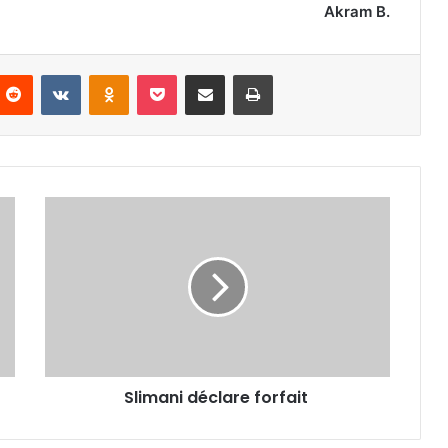
Akram B.
nterest
Reddit
VKontakte
Odnoklassniki
Pocket
Partager par email
Imprimer
Slimani
déclare
forfait
Slimani déclare forfait