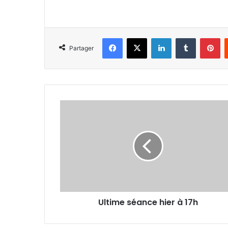
Facebook
X
Linkedin
Tumblr
Pi
Partager
Ultime
séance
hier
à
17h
Ultime séance hier à 17h