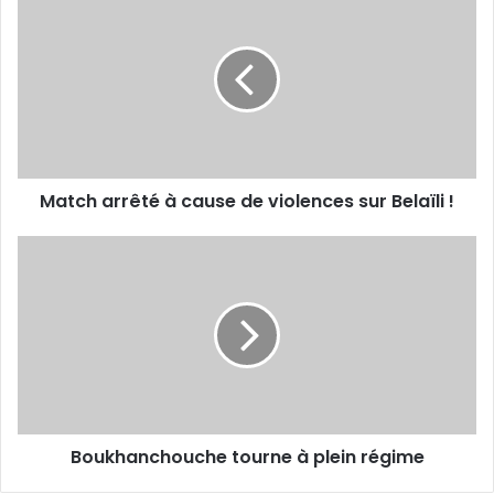
arrêté
à
cause
de
violences
sur
Belaïli
!
Match arrêté à cause de violences sur Belaïli !
Boukhanchouche
tourne
à
plein
régime
Boukhanchouche tourne à plein régime