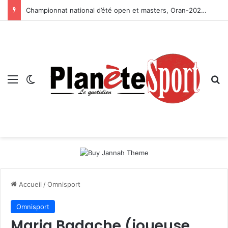
Championnat national d’été open et masters, Oran-2026 — Le CRB s’adjuge le titre
Menu
Switch skin
R
Accueil
/
Omnisport
Omnisport
Maria Badache (joueuse