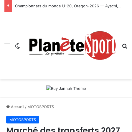
Championnats du monde U-20, Oregon-2026 — Ayachi, Dissa, Touahria et Ghezali en finale
Menu
Switch skin
R
Accueil
/
MOTOSPORTS
MOTOSPORTS
Marché des transferts 2027