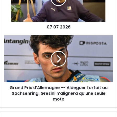
07 07 2026
Grand
Prix
d’Allemagne
-
-
Aldeguer
forfait
au
Sachsenring,
Grand Prix d’Allemagne -- Aldeguer forfait au
Gresini
n’alignera
Sachsenring, Gresini n’alignera qu’une seule
qu’une
moto
seule
moto