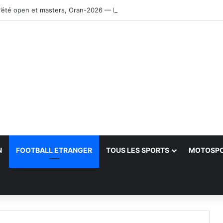
’été open et masters, Oran-2026 — Le CRB s’adjuge le titre
N
FOOTBALL ETRANGER
TOUS LES SPORTS
MOTOSP
her