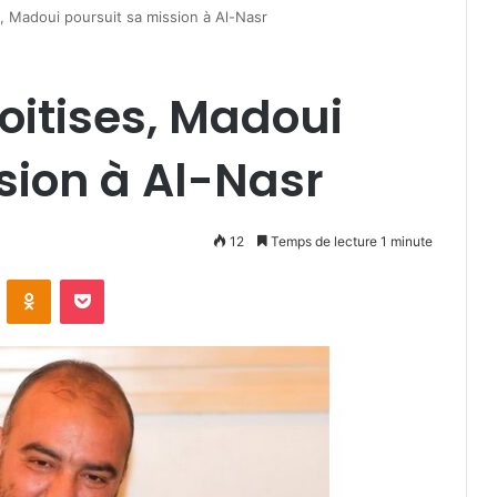
, Madoui poursuit sa mission à Al-Nasr
oitises, Madoui
sion à Al-Nasr
12
Temps de lecture 1 minute
VKontakte
Odnoklassniki
Pocket