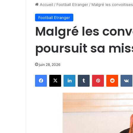
Accueil
/
Football Etranger
/
Malgré les convoitises
Football Etranger
Malgré les conv
poursuit sa mis
juin 28, 2026
Facebook
X
Linkedin
Tumblr
Pinterest
Reddit