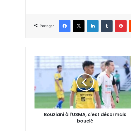
Facebook
X
Linkedin
Tumblr
Pi
Partager
Bouziani
à
l'USMA,
c'est
désormais
bouclé
Bouziani à l'USMA, c'est désormais
bouclé