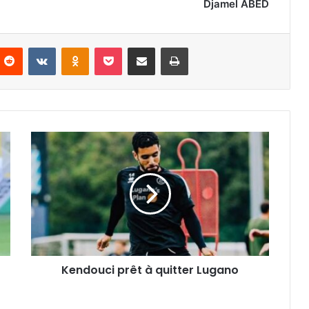
Djamel ABED
nterest
Reddit
VKontakte
Odnoklassniki
Pocket
Partager par email
Imprimer
Kendouci
prêt
à
quitter
Lugano
Kendouci prêt à quitter Lugano