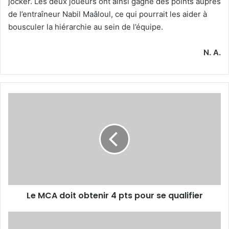
jocker. Les deux joueurs ont ainsi gagné des points auprès
de l’entraîneur Nabil Maâloul, ce qui pourrait les aider à
bousculer la hiérarchie au sein de l’équipe.
N. A.
Le
MCA
doit
obtenir
4
pts
pour
se
qualifier
Le MCA doit obtenir 4 pts pour se qualifier
Boukhenchouche
s’ajoute